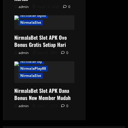
NirmalaBet88
admin
April 18, 2026
0
NirmalaPlay
NirmalaPlay88
NirmalaSlot
NirmalaBet Slot APK Ovo
Bonus Gratis Setiap Hari
NirmalaBet
admin
April 6, 2026
0
NirmalaBet88
NirmalaPlay
NirmalaPlay88
NirmalaSlot
NirmalaBet Slot APK Dana
Bonus New Member Mudah
admin
April 1, 2026
0