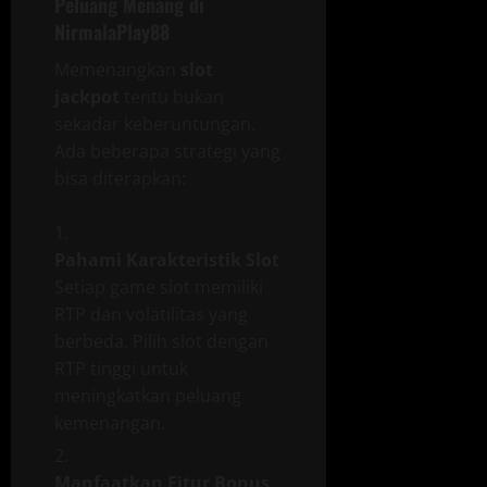
Peluang Menang di
NirmalaPlay88
Memenangkan
slot
jackpot
tentu bukan
sekadar keberuntungan.
Ada beberapa strategi yang
bisa diterapkan:
Pahami Karakteristik Slot
Setiap game slot memiliki
RTP dan volatilitas yang
berbeda. Pilih slot dengan
RTP tinggi untuk
meningkatkan peluang
kemenangan.
Manfaatkan Fitur Bonus