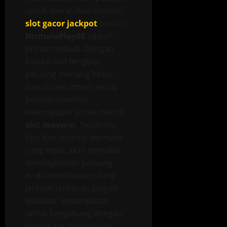
untuk merasakan sensasi
slot gacor jackpot
hari ini,
NirmalaPlay88
adalah
pilihan terbaik. Dengan
koleksi slot lengkap,
peluang menang besar,
dan sistem aman, setiap
pemain memiliki
kesempatan untuk meraih
slot maxwin
. Selain itu,
tips dan strategi bermain
yang tepat akan semakin
meningkatkan peluang
Anda membawa pulang
jackpot terbesar. Jangan
lewatkan kesempatan
untuk bergabung dengan
komunitas pemain slot