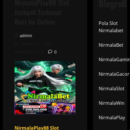
Blogroll
NirmalaPlay88 Slot
Jackpot Terbesar
Hari Ini Online
Pola Slot
Nirmalabet
admin
January 15, 2026
NirmalaBet
4 minutes read
0
NirmalaGami
NirmalaGacor
NirmalaSlot
NirmalaWin
NirmalaPlay
NirmalaPlay88 Slot