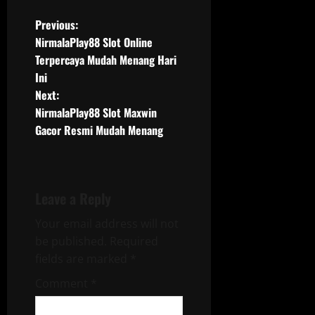
P
Previous:
NirmalaPlay88 Slot Online
o
Terpercaya Mudah Menang Hari
Ini
s
Next:
t
NirmalaPlay88 Slot Maxwin
Gacor Resmi Mudah Menang
n
a
Leave a Reply
v
Your email address will not
i
be published.
Required
g
fields are marked
*
Comment
*
a