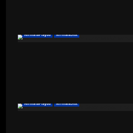
NirmalaBet
NirmalaBet88
NirmalaPlay
NirmalaPlay88
NirmalaSlot
NirmalaBet
NirmalaBet88
NirmalaPlay
NirmalaPlay88
NirmalaSlot