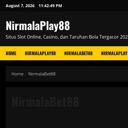
Skip
August 7, 2026
11:42:50 PM
to
content
NirmalaPlay88
Situs Slot Online, Casino, dan Taruhan Bola Tergacor 20
HOME
NIRMALAPLAY88
NIRMALABET88
NIRMALAPLAY
Home
NirmalaBet88
NirmalaBet88