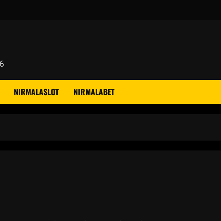
26
NIRMALASLOT
NIRMALABET