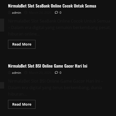
APK
NirmalaBet Slot SeaBank Online Cocok Untuk Semua
Dana
Bonus
admin
March 24, 2026
New
0
Member
Mudah
NirmalaBet Slot SeaBank Online Cocok Untuk Semua
– Dalam era digital yang semakin berkembang pesat,
hiburan online...
Read
Read More
more
about
NirmalaBet
Slot
SeaBank
NirmalaBet Slot BSI Online Game Gacor Hari Ini
Online
Cocok
admin
March 20, 2026
Untuk
0
Semua
NirmalaBet Slot BSI Online Game Gacor Hari Ini –
Dalam era digital yang terus berkembang, dunia
hiburan...
Read
Read More
more
about
NirmalaBet