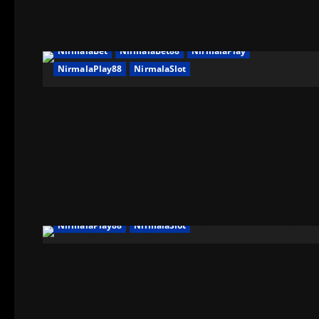
NirmalaBet
NirmalaBet88
NirmalaPlay
NirmalaPlay88
NirmalaSlot
NirmalaBet
NirmalaBet88
NirmalaPlay
NirmalaPlay88
NirmalaSlot