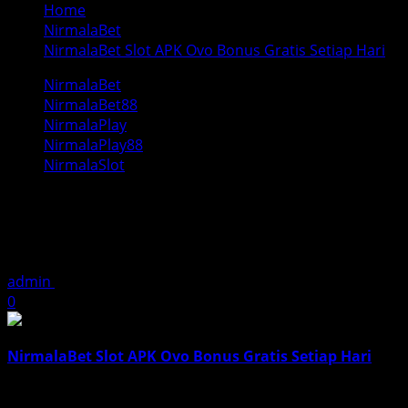
Home
NirmalaBet
NirmalaBet Slot APK Ovo Bonus Gratis Setiap Hari
NirmalaBet
NirmalaBet88
NirmalaPlay
NirmalaPlay88
NirmalaSlot
NirmalaBet Slot APK Ovo Bonus
Gratis Setiap Hari
admin
April 6, 2026
5 minutes read
0
NirmalaBet Slot APK Ovo Bonus Gratis Setiap Hari
–
Dalam era digital yang semakin berkembang pesat, dunia
hiburan online turut mengalami transformasi signifikan.