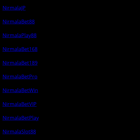
NirmalaJP
NirmalaBet88
NirmalaPlay88
NirmalaBet168
NirmalaBet189
NirmalaBetPro
NirmalaBetWin
NirmalaBetVIP
NirmalaBetPlay
NirmalaSlot88
Search