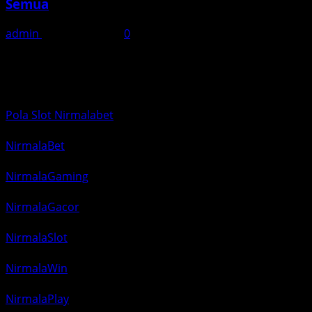
Semua
admin
March 24, 2026
0
Sidebar / Blogroll
Pola Slot Nirmalabet
NirmalaBet
NirmalaGaming
NirmalaGacor
NirmalaSlot
NirmalaWin
NirmalaPlay