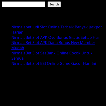
Search
Recent Posts
Nirmalabet Judi Slot Online Terbaik Banyak Jackpot
Harian
NirmalaBet Slot APK Ovo Bonus Gratis Setiap Hari
NirmalaBet Slot APK Dana Bonus New Member
Mudah
NirmalaBet Slot SeaBank Online Cocok Untuk
Semua
NirmalaBet Slot BSI Online Game Gacor Hari Ini
Recent Comments
No comments to show.
Archives