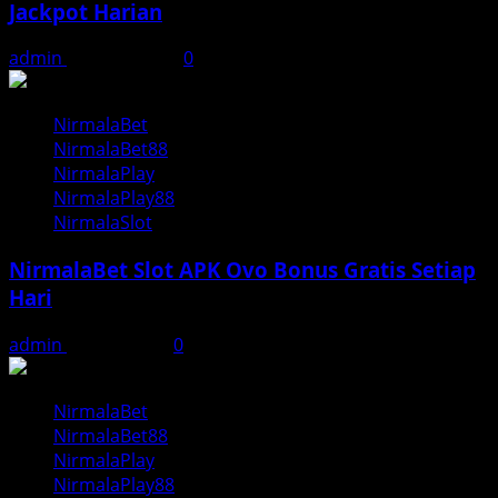
Jackpot Harian
admin
April 18, 2026
0
NirmalaBet
NirmalaBet88
NirmalaPlay
NirmalaPlay88
NirmalaSlot
NirmalaBet Slot APK Ovo Bonus Gratis Setiap
Hari
admin
April 6, 2026
0
NirmalaBet
NirmalaBet88
NirmalaPlay
NirmalaPlay88