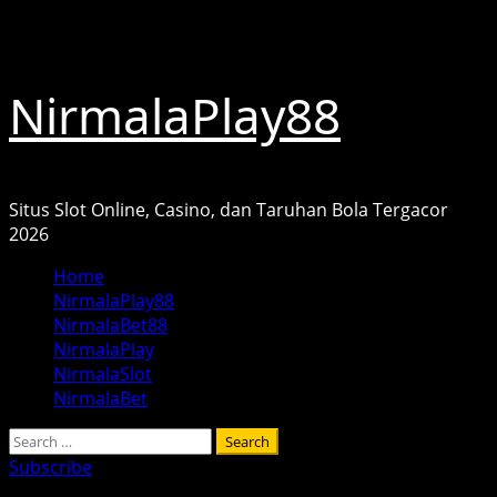
Skip
August 8, 2026
to
content
NirmalaPlay88
Situs Slot Online, Casino, dan Taruhan Bola Tergacor
2026
Primary
Home
Menu
NirmalaPlay88
NirmalaBet88
NirmalaPlay
NirmalaSlot
NirmalaBet
Search
for:
Subscribe