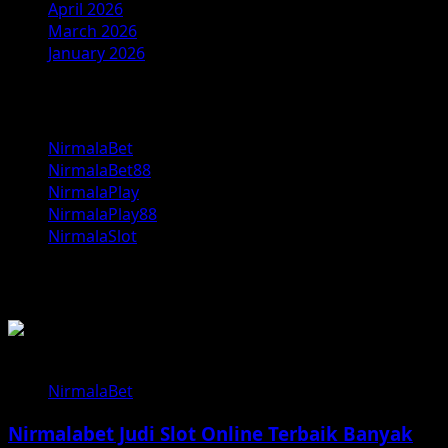
April 2026
March 2026
January 2026
Categories
NirmalaBet
NirmalaBet88
NirmalaPlay
NirmalaPlay88
NirmalaSlot
You may have missed
NirmalaBet
Nirmalabet Judi Slot Online Terbaik Banyak