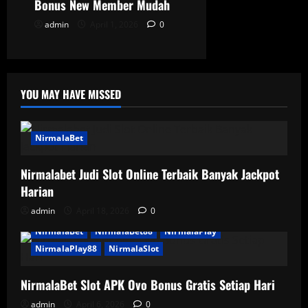
Bonus New Member Mudah
admin
April 1, 2026
0
YOU MAY HAVE MISSED
NirmalaBet
Nirmalabet Judi Slot Online Terbaik Banyak Jackpot
Harian
admin
April 18, 2026
0
NirmalaBet
NirmalaBet88
NirmalaPlay
NirmalaPlay88
NirmalaSlot
NirmalaBet Slot APK Ovo Bonus Gratis Setiap Hari
admin
April 6, 2026
0