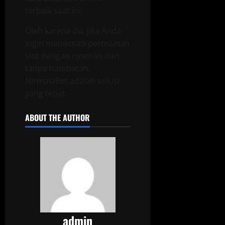
terbaik saat ini.
Oleh karena itu, jika Anda
ingin menikmati permainan
slot dengan nyaman dan
tanpa hambatan,
NirmalaBet adalah solusi
yang tepat.
ABOUT THE AUTHOR
admin