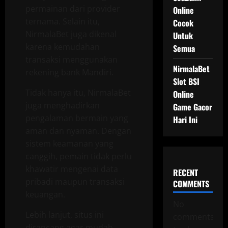
permainan dari provider
Online
ternama. Selain itu,
Cocok
NirmalaBet juga dikenal
Untuk
karena kemudahan
Semua
transaksi menggunakan
NirmalaBet
rekening bank Mandiri.
Slot BSI
Tidak hanya itu, NirmalaBet
Online
juga menghadirkan
Game Gacor
pengalaman bermain yang
Hari Ini
aman dan nyaman. Dengan
sistem keamanan yang
canggih, pemain tidak perlu
khawatir mengenai data
RECENT
pribadi maupun transaksi
COMMENTS
keuangan.
No
Lebih lanjut, situs ini
comments
dirancang agar mudah