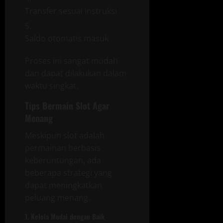
Transfer sesuai instruksi
Saldo otomatis masuk
Proses ini sangat mudah
dan dapat dilakukan dalam
waktu singkat.
Tips Bermain Slot Agar
Menang
Meskipun slot adalah
permainan berbasis
keberuntungan, ada
beberapa strategi yang
dapat meningkatkan
peluang menang.
1. Kelola Modal dengan Baik