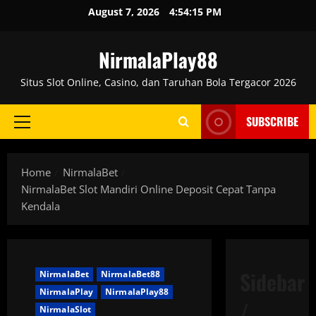
Skip
August 7, 2026
4:54:16 PM
to
content
NirmalaPlay88
Situs Slot Online, Casino, dan Taruhan Bola Tergacor 2026
SUBSCRIBE
Primary
Menu
Home
NirmalaBet
NirmalaBet Slot Mandiri Online Deposit Cepat Tanpa
Kendala
Sidebar
NirmalaBet
NirmalaBet88
NirmalaPlay
NirmalaPlay88
/
NirmalaSlot