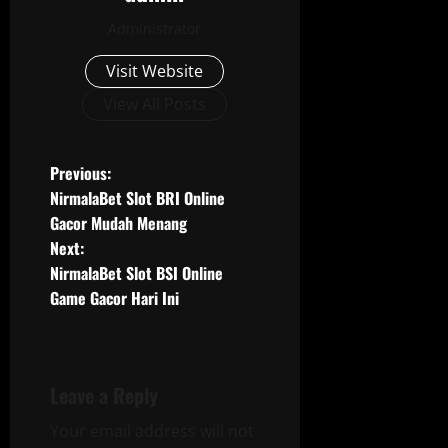
Administrator
Visit Website
View All Posts
P
Previous:
NirmalaBet Slot BRI Online
o
Gacor Mudah Menang
Next:
s
NirmalaBet Slot BSI Online
t
Game Gacor Hari Ini
n
a
Leave a Reply
v
Your email address will not