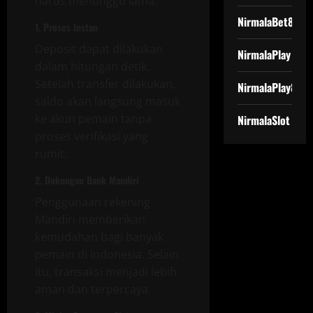
harus menunggu lama.
NirmalaBet88
1. Proses Instan
Deposit dapat dilakukan
NirmalaPlay
dalam hitungan detik.
Setelah transfer dilakukan,
NirmalaPlay88
saldo akan langsung masuk
ke akun pemain tanpa
NirmalaSlot
proses verifikasi yang
rumit.
2. Dukungan Bank Mandiri
Penggunaan rekening
Mandiri memberikan
kemudahan bagi banyak
pemain di Indonesia. Selain
itu, transaksi menjadi lebih
aman dan terpercaya.