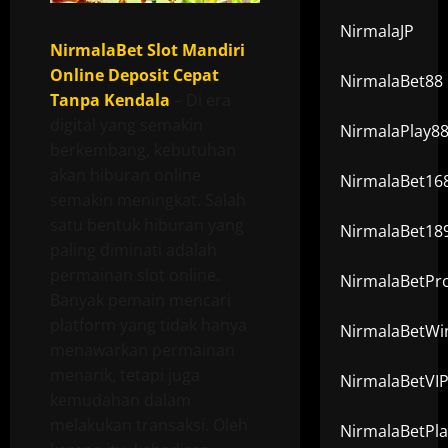
NirmalaJP
NirmalaBet Slot Mandiri
Online Deposit Cepat
NirmalaBet88
Tanpa Kendala
– Di era
digital yang semakin
NirmalaPlay8
berkembang, kebutuhan
akan hiburan online
NirmalaBet16
semakin meningkat. Salah
satu bentuk hiburan yang
NirmalaBet18
paling diminati adalah
permainan slot online.
NirmalaBetPr
Banyak pemain mencari
platform yang tidak hanya
NirmalaBetWi
menawarkan permainan
menarik, tetapi juga
NirmalaBetVI
kemudahan dalam
melakukan transaksi. Oleh
NirmalaBetPla