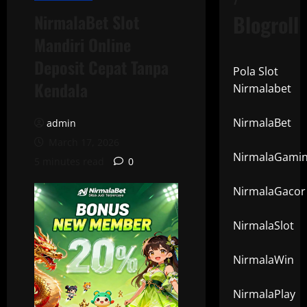
Blogroll
NirmalaBet Slot
Mandiri Online
Deposit Cepat Tanpa
Pola Slot
Kendala
Nirmalabet
NirmalaBet
admin
March 17, 2026
NirmalaGami
5 minutes read
0
NirmalaGacor
NirmalaSlot
NirmalaWin
NirmalaPlay