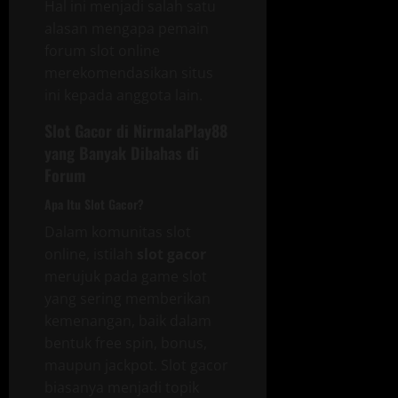
Hal ini menjadi salah satu
alasan mengapa pemain
forum slot online
merekomendasikan situs
ini kepada anggota lain.
Slot Gacor di NirmalaPlay88
yang Banyak Dibahas di
Forum
Apa Itu Slot Gacor?
Dalam komunitas slot
online, istilah
slot gacor
merujuk pada game slot
yang sering memberikan
kemenangan, baik dalam
bentuk free spin, bonus,
maupun jackpot. Slot gacor
biasanya menjadi topik