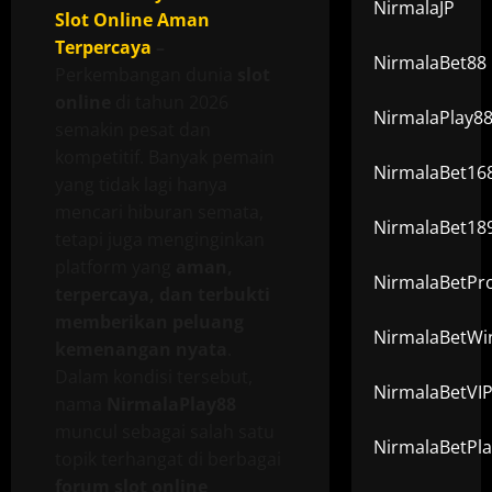
NirmalaJP
Slot Online Aman
Terpercaya
–
NirmalaBet88
Perkembangan dunia
slot
online
di tahun 2026
NirmalaPlay8
semakin pesat dan
kompetitif. Banyak pemain
NirmalaBet16
yang tidak lagi hanya
mencari hiburan semata,
NirmalaBet18
tetapi juga menginginkan
platform yang
aman,
NirmalaBetPr
terpercaya, dan terbukti
memberikan peluang
NirmalaBetWi
kemenangan nyata
.
Dalam kondisi tersebut,
NirmalaBetVI
nama
NirmalaPlay88
muncul sebagai salah satu
NirmalaBetPla
topik terhangat di berbagai
forum slot online