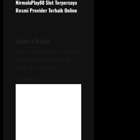
NirmalaPlay88 Slot Terpercaya
t
Resmi Provider Terbaik Online
n
a
Leave a Reply
v
Your email address will not
be published.
Required
i
fields are marked
*
g
Comment
*
a
t
i
o