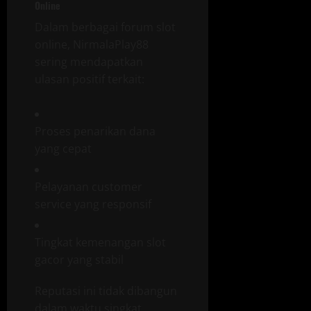
Online
Dalam berbagai forum slot
online, NirmalaPlay88
sering mendapatkan
ulasan positif terkait:
Proses penarikan dana
yang cepat
Pelayanan customer
service yang responsif
Tingkat kemenangan slot
gacor yang stabil
Reputasi ini tidak dibangun
dalam waktu singkat,