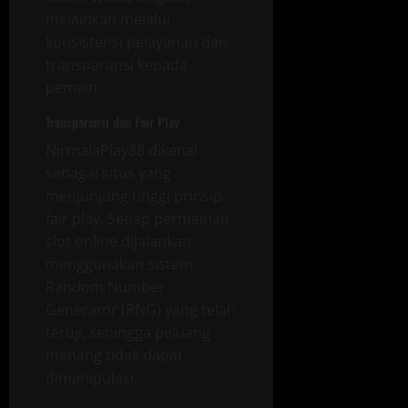
melainkan melalui
konsistensi pelayanan dan
transparansi kepada
pemain.
Transparansi dan Fair Play
NirmalaPlay88 dikenal
sebagai situs yang
menjunjung tinggi prinsip
fair play. Setiap permainan
slot online dijalankan
menggunakan sistem
Random Number
Generator (RNG) yang telah
teruji, sehingga peluang
menang tidak dapat
dimanipulasi.