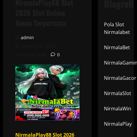
Blogroll
NirmalaPlay88 Slot
2026 Slot Online
Aman Terpercaya
Pola Slot
Nirmalabet
admin
January 22, 2026
NirmalaBet
6 minutes read
0
NirmalaGami
NirmalaGacor
NirmalaSlot
NirmalaWin
NirmalaPlay
NirmalaPlay88 Slot 2026