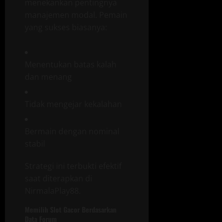
menekankan pentingnya
manajemen modal. Pemain
yang sukses biasanya:
Menentukan batas kalah
dan menang
Tidak mengejar kekalahan
Bermain dengan nominal
stabil
Strategi ini terbukti efektif
saat diterapkan di
NirmalaPlay88.
Memilih Slot Gacor Berdasarkan
Data Forum