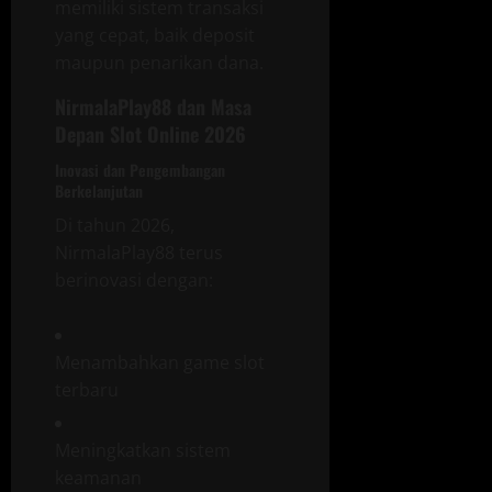
memiliki sistem transaksi
yang cepat, baik deposit
maupun penarikan dana.
NirmalaPlay88 dan Masa
Depan Slot Online 2026
Inovasi dan Pengembangan
Berkelanjutan
Di tahun 2026,
NirmalaPlay88 terus
berinovasi dengan:
Menambahkan game slot
terbaru
Meningkatkan sistem
keamanan