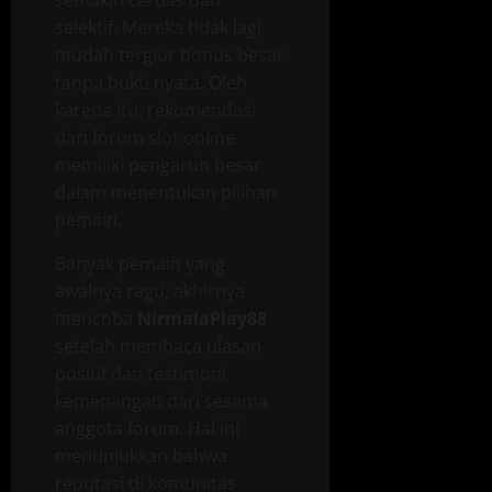
selektif. Mereka tidak lagi
mudah tergiur bonus besar
tanpa bukti nyata. Oleh
karena itu, rekomendasi
dari forum slot online
memiliki pengaruh besar
dalam menentukan pilihan
pemain.
Banyak pemain yang
awalnya ragu, akhirnya
mencoba
NirmalaPlay88
setelah membaca ulasan
positif dan testimoni
kemenangan dari sesama
anggota forum. Hal ini
menunjukkan bahwa
reputasi di komunitas