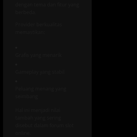
dengan tema dan fitur yang
berbeda.
Provider berkualitas
memastikan:
Grafis yang menarik
Gameplay yang stabil
Peluang menang yang
seimbang
Hal ini menjadi nilai
tambah yang sering
disebut dalam forum slot
online.