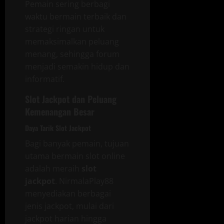
Pemain sering berbagi
waktu bermain terbaik dan
strategi ringan untuk
memaksimalkan peluang
menang, sehingga forum
menjadi semakin hidup dan
informatif.
Slot Jackpot dan Peluang
Kemenangan Besar
Daya Tarik Slot Jackpot
Bagi banyak pemain, tujuan
utama bermain slot online
adalah meraih
slot
jackpot
. NirmalaPlay88
menyediakan berbagai
jenis jackpot, mulai dari
jackpot harian hingga