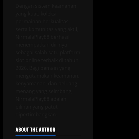
Dengan sistem keamanan
yang kuat, koleksi
permainan berkualitas,
serta komunitas yang aktif,
NirmalaPlay88 berhasil
menempatkan dirinya
sebagai salah satu platform
slot online terbaik di tahun
2026. Bagi pemain yang
mengutamakan keamanan,
kenyamanan, dan peluang
menang yang seimbang,
NirmalaPlay88 adalah
pilihan yang patut
dipertimbangkan.
ABOUT THE AUTHOR