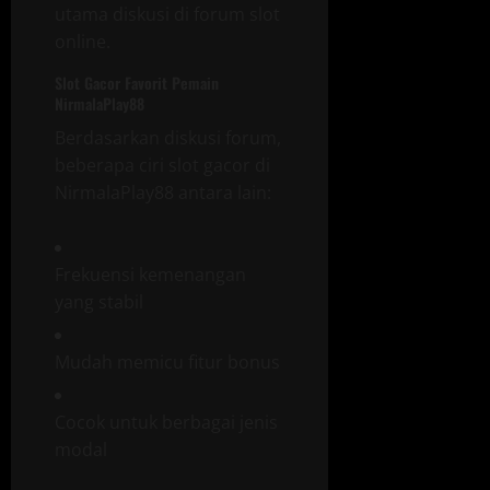
utama diskusi di forum slot
online.
Slot Gacor Favorit Pemain
NirmalaPlay88
Berdasarkan diskusi forum,
beberapa ciri slot gacor di
NirmalaPlay88 antara lain:
Frekuensi kemenangan
yang stabil
Mudah memicu fitur bonus
Cocok untuk berbagai jenis
modal