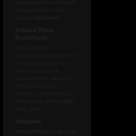
menjadikan NirmalaPlay88
sebagai pilihan utama
pecinta
slot online
.
Testimoni Pemain
NirmalaPlay88
Banyak pemain
memberikan ulasan positif
mengenai pengalaman
mereka bermain di
NirmalaPlay88. Mulai dari
kemudahan login,
pelayanan cepat, hingga
kemenangan
slot jackpot
yang nyata.
Kesimpulan
NirmalaPlay88 Login Slot