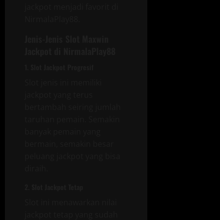
jackpot menjadi favorit di
NirmalaPlay88.
Jenis-Jenis Slot Maxwin
Jackpot di NirmalaPlay88
1. Slot Jackpot Progresif
Slot jenis ini memiliki
jackpot yang terus
bertambah seiring jumlah
taruhan pemain. Semakin
banyak pemain yang
bermain, semakin besar
peluang jackpot yang bisa
diraih.
2. Slot Jackpot Tetap
Slot ini menawarkan nilai
jackpot tetap yang sudah