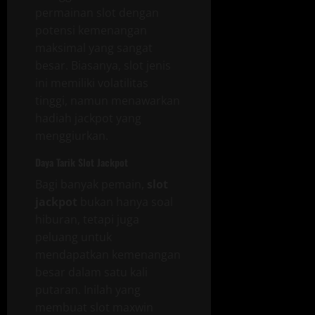
permainan slot dengan
potensi kemenangan
maksimal yang sangat
besar. Biasanya, slot jenis
ini memiliki volatilitas
tinggi, namun menawarkan
hadiah jackpot yang
menggiurkan.
Daya Tarik Slot Jackpot
Bagi banyak pemain,
slot
jackpot
bukan hanya soal
hiburan, tetapi juga
peluang untuk
mendapatkan kemenangan
besar dalam satu kali
putaran. Inilah yang
membuat slot maxwin