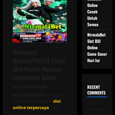
Online
Cocok
Untuk
Semua
NirmalaBet
Slot BSI
Online
Mengenal
Game Gacor
NirmalaPlay88 Login
Hari Ini
Slot Mudah Menang
Terpercaya Aman
Apa Itu NirmalaPlay88?
RECENT
COMMENTS
NirmalaPlay88
merupakan
platform permainan
slot
No
online terpercaya
yang
comments
menyediakan berbagai