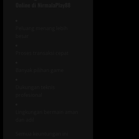
Online di NirmalaPlay88
Peluang menang lebih
besar
Proses transaksi cepat
Banyak pilihan game
Dukungan teknis
profesional
Lingkungan bermain aman
dan adil
Semua keuntungan ini