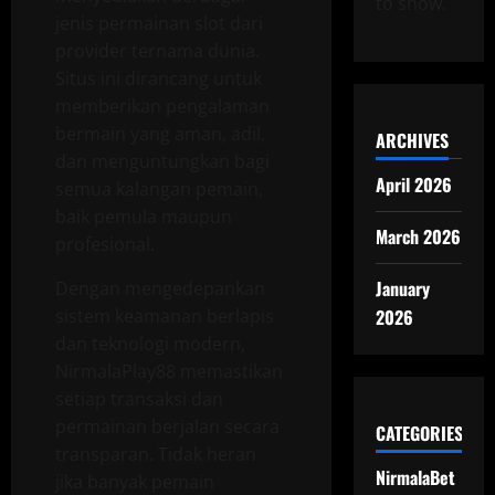
to show.
jenis permainan slot dari
provider ternama dunia.
Situs ini dirancang untuk
memberikan pengalaman
bermain yang aman, adil,
ARCHIVES
dan menguntungkan bagi
April 2026
semua kalangan pemain,
baik pemula maupun
March 2026
profesional.
January
Dengan mengedepankan
sistem keamanan berlapis
2026
dan teknologi modern,
NirmalaPlay88 memastikan
setiap transaksi dan
permainan berjalan secara
CATEGORIES
transparan. Tidak heran
NirmalaBet
jika banyak pemain