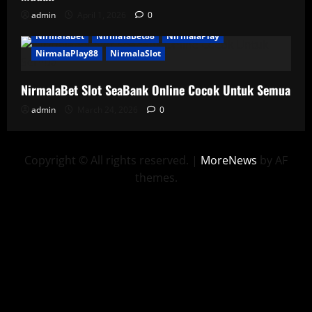
admin
April 1, 2026
0
NirmalaBet
NirmalaBet88
NirmalaPlay
NirmalaPlay88
NirmalaSlot
NirmalaBet Slot SeaBank Online Cocok Untuk Semua
admin
March 24, 2026
0
Copyright © All rights reserved.
|
MoreNews
by AF
themes.