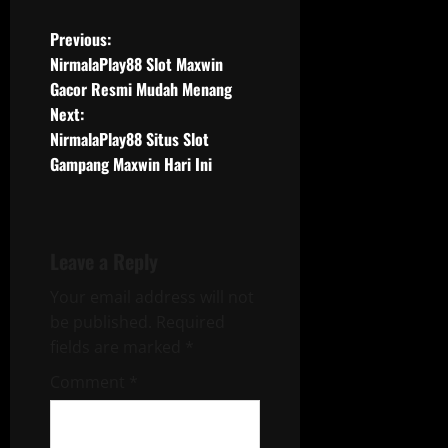
P
Previous:
NirmalaPlay88 Slot Maxwin
o
Gacor Resmi Mudah Menang
Next:
s
NirmalaPlay88 Situs Slot
t
Gampang Maxwin Hari Ini
n
a
Leave a Reply
v
Your email address will not
be published.
Required
i
fields are marked
*
g
Comment
*
a