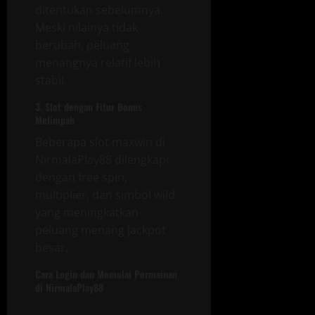
ditentukan sebelumnya.
Meski nilainya tidak
berubah, peluang
menangnya relatif lebih
stabil.
3. Slot dengan Fitur Bonus
Melimpah
Beberapa slot maxwin di
NirmalaPlay88 dilengkapi
dengan free spin,
multiplier, dan simbol wild
yang meningkatkan
peluang menang jackpot
besar.
Cara Login dan Memulai Permainan
di NirmalaPlay88